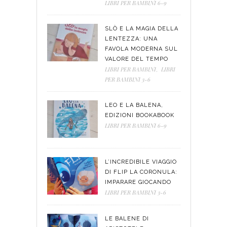
LIBRI PER BAMBINI 6-9
SLÒ E LA MAGIA DELLA
LENTEZZA: UNA
FAVOLA MODERNA SUL
VALORE DEL TEMPO
LIBRI PER BAMBINI
,
LIBRI
PER BAMBINI 3-6
LEO E LA BALENA,
EDIZIONI BOOKABOOK
LIBRI PER BAMBINI 6-9
L’INCREDIBILE VIAGGIO
DI FLIP LA CORONULA:
IMPARARE GIOCANDO
LIBRI PER BAMBINI 3-6
LE BALENE DI