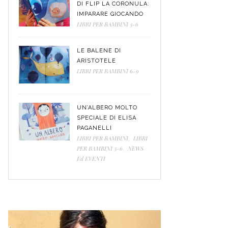
DI FLIP LA CORONULA:
IMPARARE GIOCANDO
LIBRI PER BAMBINI 3-6
LE BALENE DI
ARISTOTELE
LIBRI PER BAMBINI 6-9
UN’ALBERO MOLTO
SPECIALE DI ELISA
PAGANELLI
LIBRI PER BAMBINI
,
LIBRI
PER BAMBINI 3-6
,
NEWS
Ed EVENTI