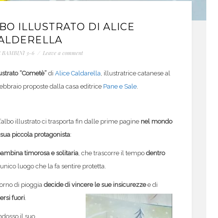
BO ILLUSTRATO DI ALICE
ALDERELLA
R BAMBINI 3-6
/
Leave a comment
lustrato “Cometè”
di
Alice Caldarella
, illustratrice catanese al
 febbraio proposte dalla casa editrice
Pane e Sale
.
’albo illustrato ci trasporta fin dalle prime pagine
nel mondo
 sua piccola protagonista
:
ambina timorosa e solitaria
, che trascorre il tempo
dentro
 unico luogo che la fa sentire protetta.
orno di pioggia
decide di vincere le sue insicurezze
e di
ersi fuori
.
ndosso il suo