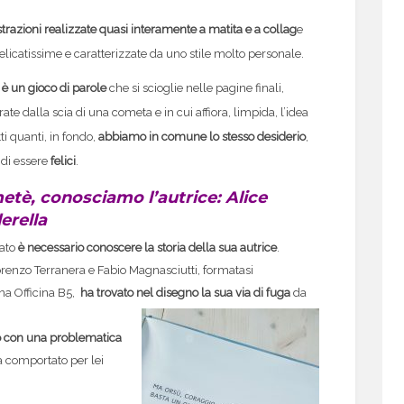
strazioni realizzate quasi interamente a matita e a collag
e
elicatissime e caratterizzate da uno stile molto personale.
o è un gioco di parole
che si scioglie nelle pagine finali,
rate dalla scia di una cometa e in cui affiora, limpida, l’idea
ti quanti, in fondo,
abbiamo in comune lo stesso desiderio
,
 di essere
felici
.
tè, conosciamo l’autrice: Alice
erella
ato
è necessario conoscere la storia della sua autrice
.
Lorenzo Terranera e Fabio Magnasciutti, formatasi
na Officina B5,
ha trovato nel disegno la sua via di fuga
da
o con una problematica
a comportato per lei