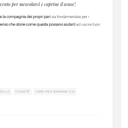
vento per mescolarci e caprine il senso”,
 e la compagnia dei propri pari
sia fondamentale per i
enso che storie come questa possano aiutarli
ad uscire fuori
RELLA
COMETÈ
LIBRI PER BAMBINI 3-6