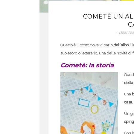
COMETÈ UN AL
C
/
LIBRI PE
Questo è il posto dove vi parlo
dell’albo il
suo esordio letterario, una delle novità di
Cometè: la storia
Quest
della
una
b
casa
,
Un gi
sping
Con i