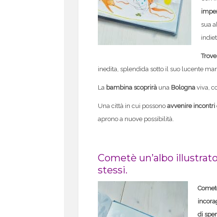
imper
sua a
indiet
Trove
inedita, splendida sotto il suo lucente man
La
bambina scoprirà
una
Bologna
viva, c
Una città in cui possono
avvenire incontri
aprono a nuove possibilità.
Cometè un’albo illustrato
stessi.
Cometè
incorag
di spe