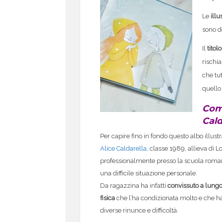
Le
illu
sono d
Il
titol
rischia
che tut
quello
Come
Cald
Per capire fino in fondo questo albo illustr
Alice Caldarella
, classe 1989, allieva di 
professionalmente presso la scuola roma
una difficile situazione personale.
Da ragazzina ha infatti
convissuto a lung
fisica
che l’ha condizionata molto e che h
diverse rinunce e difficoltà.