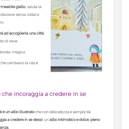
meabile giallo
, saluta la
bitazione senza voltarsi
ro.
rà ad accoglierla una città
to di neve.
olorata, magica.
che cambiano la vita e
 che incoraggia a credere in se
 è un albo illustrato
che con delicatezza e semplicità
gia a credere in se stessi
: un
albo intimistico e dolce, pieno
ranza.